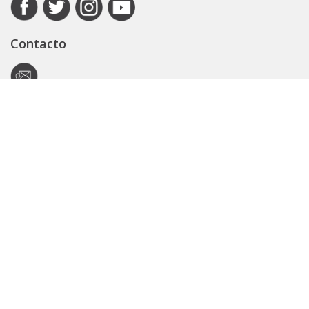
Contacto
Autoridad de Aplicación
Secretaría General
Subsecretaría Legal y Técnica
Guía Servicios
Portal de trámites
Expedientes
Seguridad Vial
ARBA