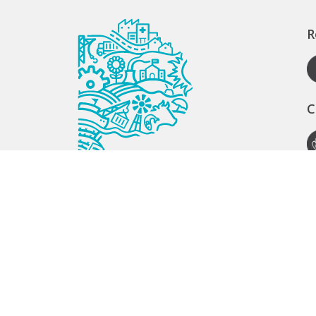
R
C
A
S
S