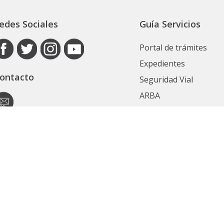
edes Sociales
Guía Servicios
Portal de trámites
Expedientes
ontacto
Seguridad Vial
ARBA
Boletín Oficial
Registro de las Perso
utoridad de Aplicación
Contrataciones
ecretaría General
Ver Todos
ubsecretaría Legal y Técnica
Políticas de privacidad