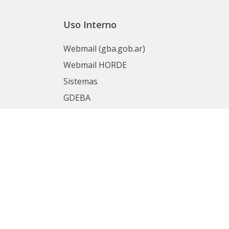
Uso Interno
Webmail (gba.gob.ar)
Webmail HORDE
Sistemas
GDEBA
Portal del Empleado
nas
Mesa de Ayuda
SIAPE