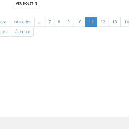
mera
‹ Anterior
…
7
8
9
10
11
12
13
14
nte ›
Última »