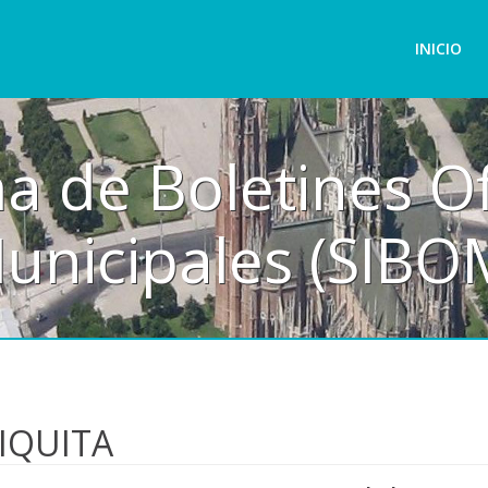
INICIO
a de Boletines Of
unicipales (SIBO
IQUITA