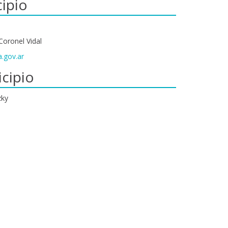
ipio
Coronel Vidal
a.gov.ar
cipio
zky