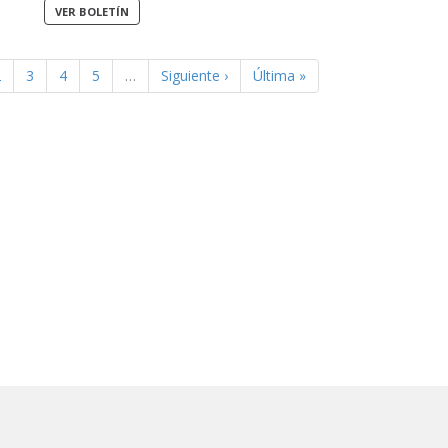
2
3
4
5
…
Siguiente ›
Última »