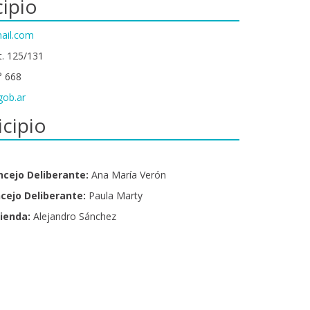
ipio
ail.com
t. 125/131
° 668
gob.ar
cipio
ncejo Deliberante:
Ana María Verón
ncejo Deliberante:
Paula Marty
cienda:
Alejandro Sánchez