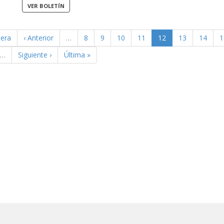
mera
‹ Anterior
…
8
9
10
11
12
13
14
1
…
Siguiente ›
Última »