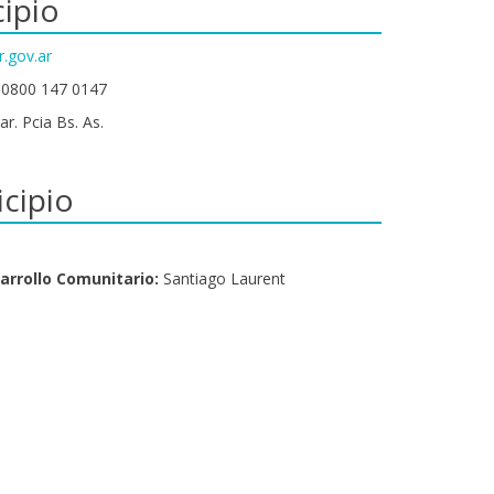
ipio
r.gov.ar
 0800 147 0147
ar. Pcia Bs. As.
cipio
arrollo Comunitario:
Santiago Laurent