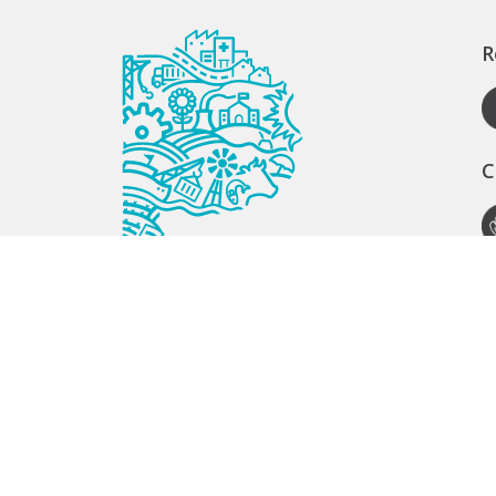
R
C
A
S
S