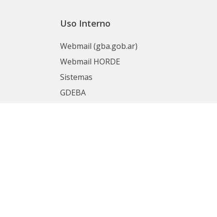
Uso Interno
Webmail (gba.gob.ar)
Webmail HORDE
Sistemas
GDEBA
Portal del Empleado
nas
Mesa de Ayuda
SIAPE