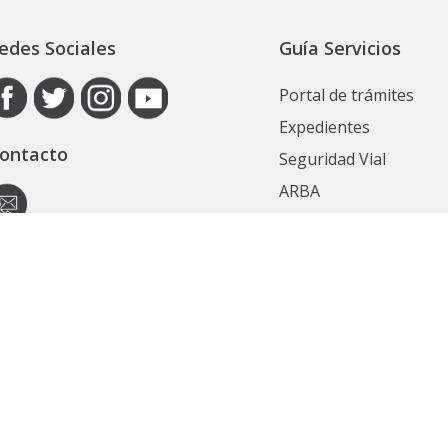
edes Sociales
Guía Servicios
Portal de trámites
Expedientes
ontacto
Seguridad Vial
ARBA
Boletín Oficial
Registro de las Perso
utoridad de Aplicación
Contrataciones
ecretaría General
Ver Todos
ubsecretaría Legal y Técnica
Políticas de privacidad