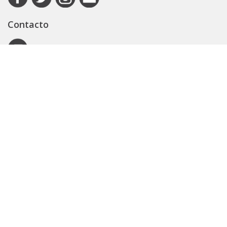
Contacto
Autoridad de Aplicación
Secretaría General
Subsecretaría Legal y Técnica
Guía Servicios
Portal de trámites
Expedientes
Seguridad Vial
ARBA
Boletín Oficial