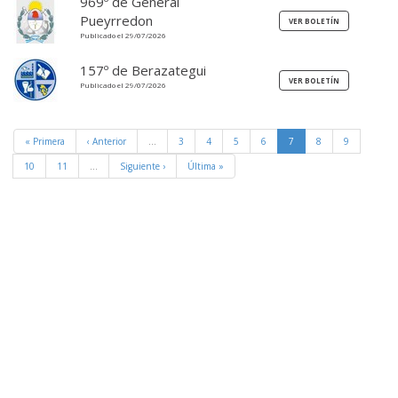
969º de General
Pueyrredon
Publicado el 29/07/2026
157º de Berazategui
Publicado el 29/07/2026
« Primera
‹ Anterior
…
3
4
5
6
7
8
9
10
11
…
Siguiente ›
Última »