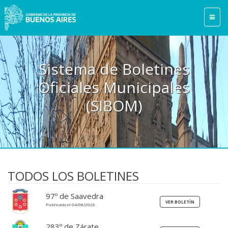
Sistema de Boletines
Oficiales Municipales
(SIBOM)
TODOS LOS BOLETINES
97º de Saavedra
Publicado el 04/08/2026
283º de Zárate