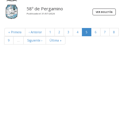
58º de Pergamino
Publicado el 31/07/2026
« Primera
‹ Anterior
1
2
3
4
5
6
7
8
9
…
Siguiente ›
Última »