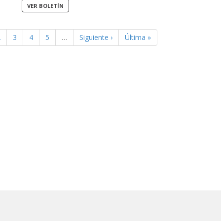
2
3
4
5
…
Siguiente ›
Última »