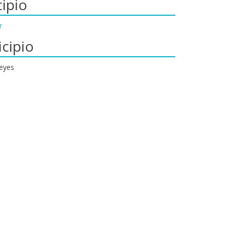
ipio
r
cipio
eyes