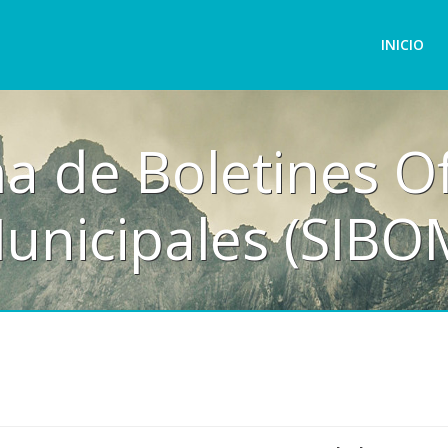
INICIO
a de Boletines Of
unicipales (SIBO
N