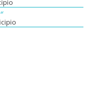
ipio
.ar
cipio