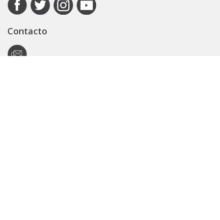
Contacto
Autoridad de Aplicación
Secretaría General
Subsecretaría Legal y Técnica
Guía Servicios
Portal de trámites
Expedientes
Seguridad Vial
ARBA