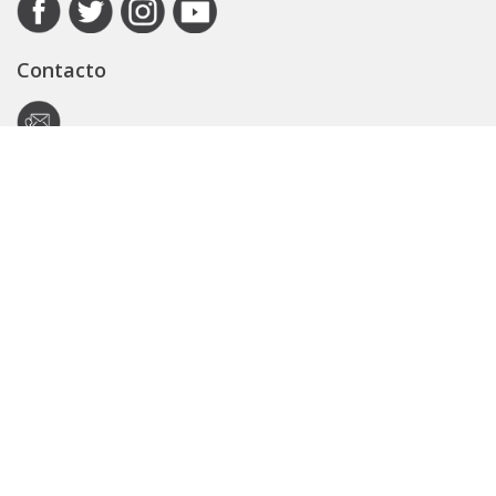
Contacto
Autoridad de Aplicación
Secretaría General
Subsecretaría Legal y Técnica
Guía Servicios
Portal de trámites
Expedientes
Seguridad Vial
ARBA