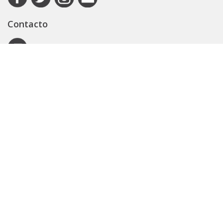
Contacto
Autoridad de Aplicación
Secretaría General
Subsecretaría Legal y Técnica
Guía Servicios
Portal de trámites
Expedientes
Seguridad Vial
ARBA
Boletín Oficial