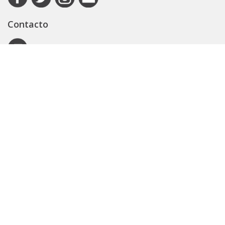
Contacto
Autoridad de Aplicación
Secretaría General
Subsecretaría Legal y Técnica
Guía Servicios
Portal de trámites
Expedientes
Seguridad Vial
ARBA
Boletín Oficial