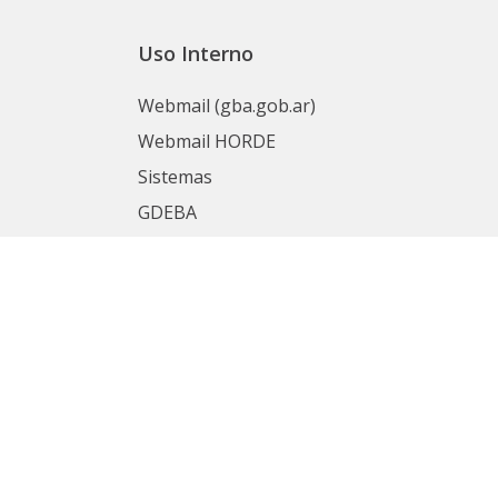
Uso Interno
Webmail (gba.gob.ar)
Webmail HORDE
Sistemas
GDEBA
Portal del Empleado
nas
Mesa de Ayuda
SIAPE