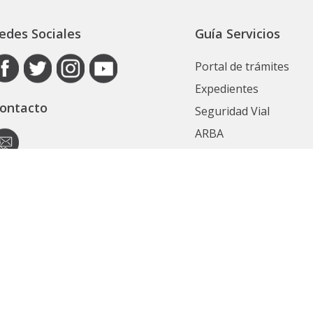
edes Sociales
Guía Servicios
Portal de trámites
Expedientes
ontacto
Seguridad Vial
ARBA
Boletín Oficial
Registro de las Perso
utoridad de Aplicación
Contrataciones
ecretaría General
Ver Todos
ubsecretaría Legal y Técnica
Políticas de privacidad