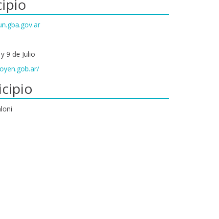
ipio
n.gba.gov.ar
 9 de Julio
goyen.gob.ar/
cipio
loni