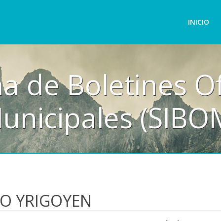
INICIO
a de Boletines Of
unicipales (SIBO
TO YRIGOYEN