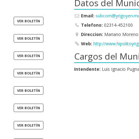
Datos del Munic
Email:
subcom@yrigoyen.mu
Telefono:
02314-452100
Direccion:
Mariano Moreno y
Web:
http://www.hipolitoyri
Cargos del Muni
Intendente:
Luis Ignacio Pugna