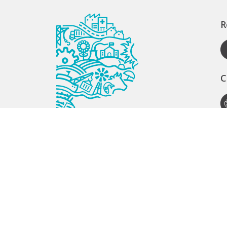
R
C
A
S
S