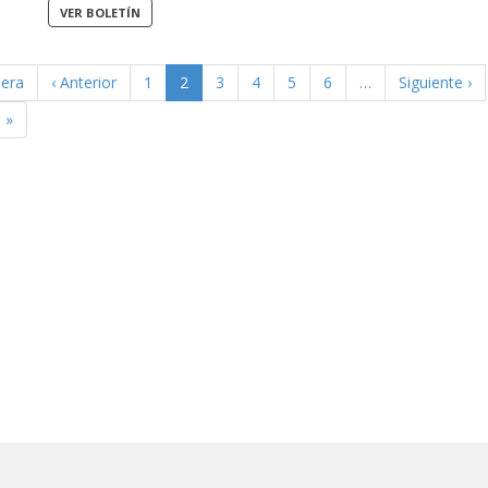
mera
‹ Anterior
1
2
3
4
5
6
…
Siguiente ›
 »