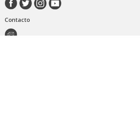
Contacto
Autoridad de Aplicación
Secretaría General
Subsecretaría Legal y Técnica
Guía Servicios
Portal de trámites
Expedientes
Seguridad Vial
ARBA