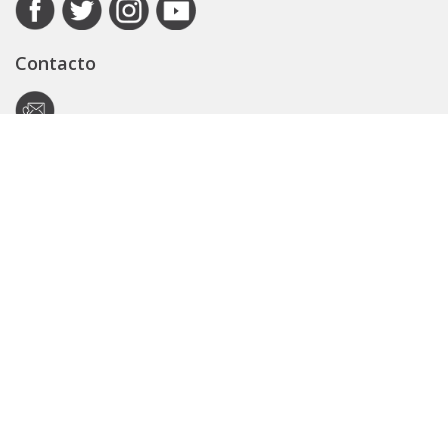
Contacto
Autoridad de Aplicación
Secretaría General
Subsecretaría Legal y Técnica
Guía Servicios
Portal de trámites
Expedientes
Seguridad Vial
ARBA