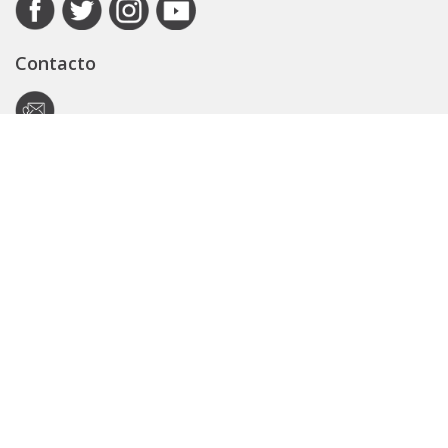
Contacto
Autoridad de Aplicación
Secretaría General
Subsecretaría Legal y Técnica
Guía Servicios
Portal de trámites
Expedientes
Seguridad Vial
ARBA