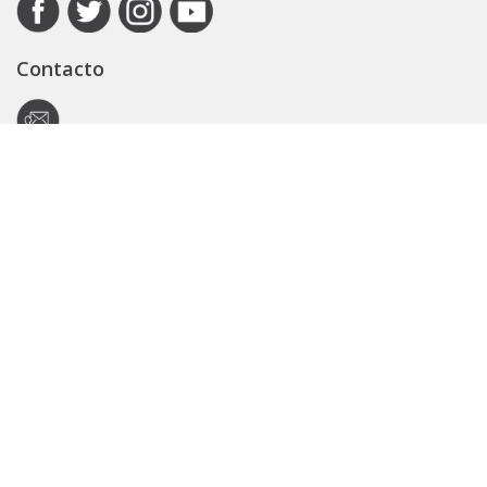
Contacto
Autoridad de Aplicación
Secretaría General
Subsecretaría Legal y Técnica
Guía Servicios
Portal de trámites
Expedientes
Seguridad Vial
ARBA