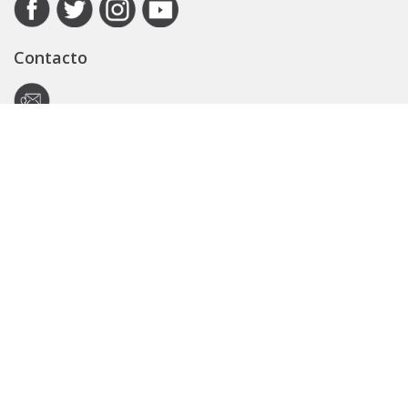
Contacto
Autoridad de Aplicación
Secretaría General
Subsecretaría Legal y Técnica
Guía Servicios
Portal de trámites
Expedientes
Seguridad Vial
ARBA