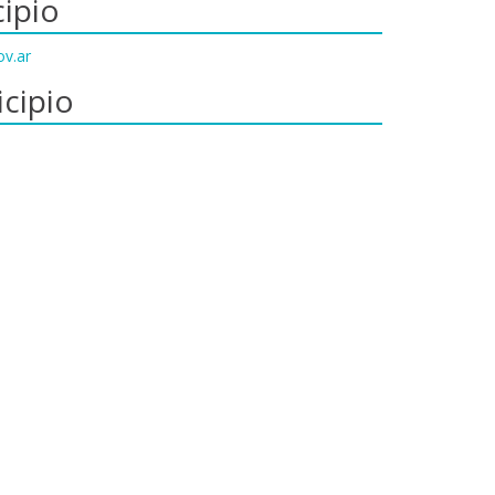
ipio
ov.ar
cipio