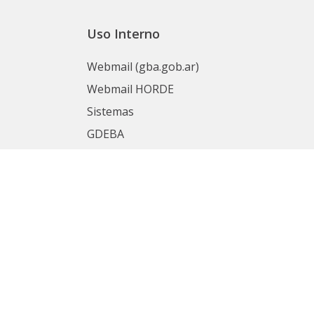
Uso Interno
Webmail (gba.gob.ar)
Webmail HORDE
Sistemas
GDEBA
Portal del Empleado
nas
Mesa de Ayuda
SIAPE