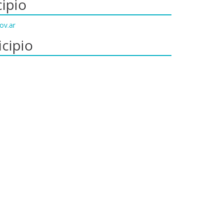
ipio
ov.ar
cipio