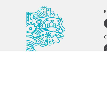
R
C
A
S
S