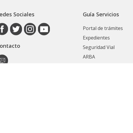
edes Sociales
Guía Servicios
Portal de trámites
Expedientes
ontacto
Seguridad Vial
ARBA
Boletín Oficial
Registro de las Perso
utoridad de Aplicación
Contrataciones
ecretaría General
Ver Todos
ubsecretaría Legal y Técnica
Políticas de privacidad