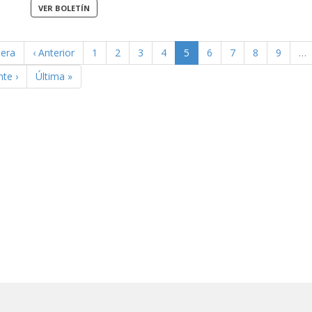
mera
‹ Anterior
1
2
3
4
5
6
7
8
9
…
nte ›
Última »