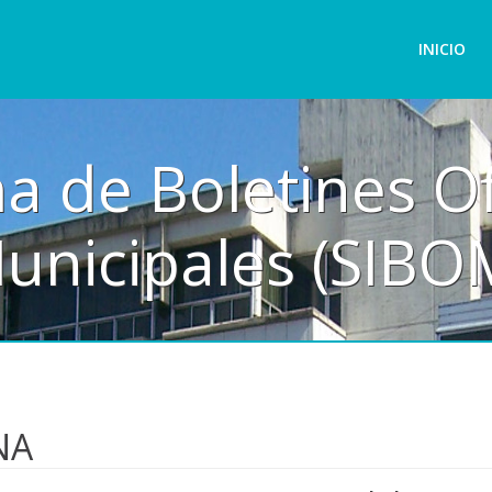
INICIO
a de Boletines Of
unicipales (SIBO
NA