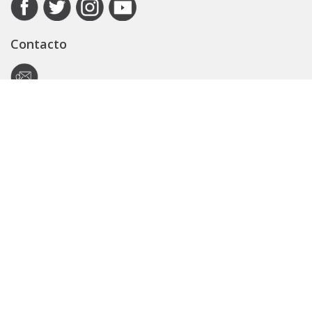
Contacto
Autoridad de Aplicación
Secretaría General
Subsecretaría Legal y Técnica
Guía Servicios
Portal de trámites
Expedientes
Seguridad Vial
ARBA