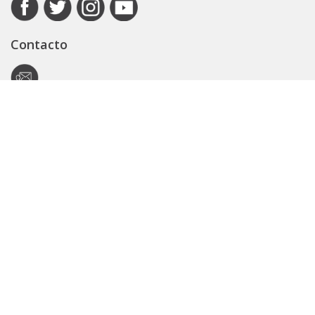
Contacto
Autoridad de Aplicación
Secretaría General
Subsecretaría Legal y Técnica
Guía Servicios
Portal de trámites
Expedientes
Seguridad Vial
ARBA