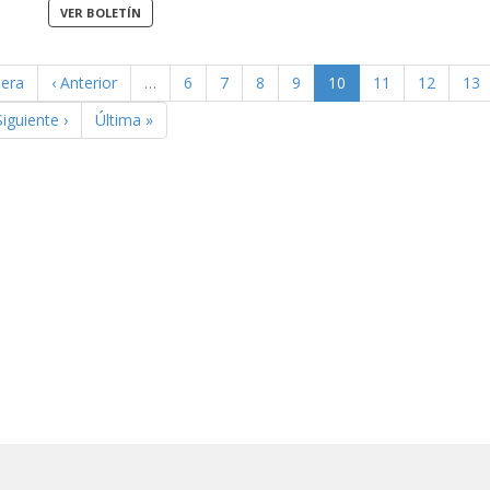
mera
‹ Anterior
…
6
7
8
9
10
11
12
13
Siguiente ›
Última »