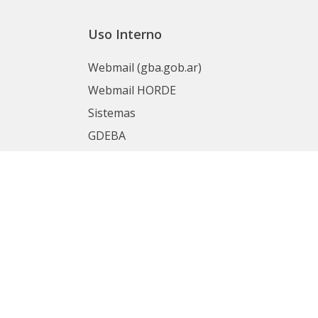
Uso Interno
Webmail (gba.gob.ar)
Webmail HORDE
Sistemas
GDEBA
Portal del Empleado
nas
Mesa de Ayuda
SIAPE