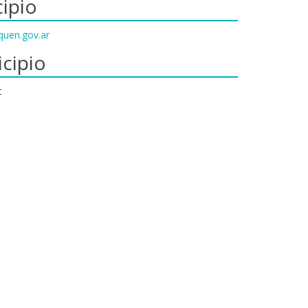
ipio
quen.gov.ar
cipio
t