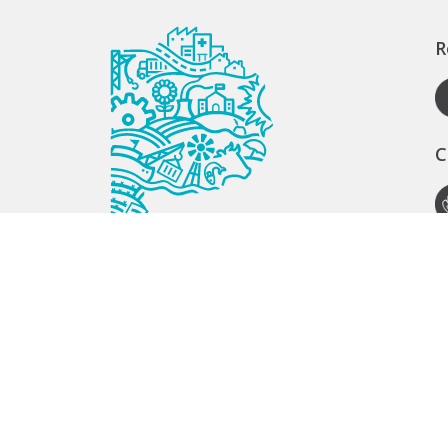
R
C
A
S
S