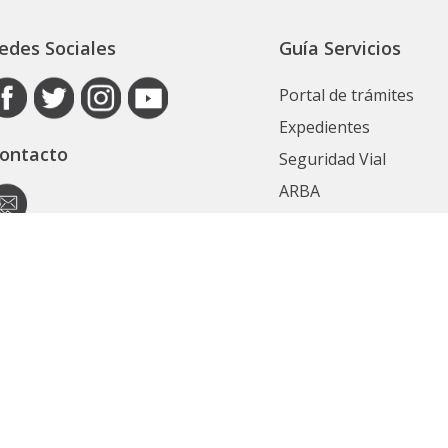
edes Sociales
Guía Servicios
Portal de trámites
Expedientes
ontacto
Seguridad Vial
ARBA
Boletín Oficial
Registro de las Perso
utoridad de Aplicación
Contrataciones
ecretaría General
Ver Todos
ubsecretaría Legal y Técnica
Políticas de privacidad