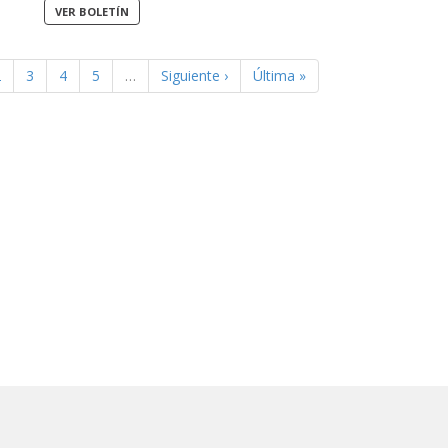
2
3
4
5
…
Siguiente ›
Última »