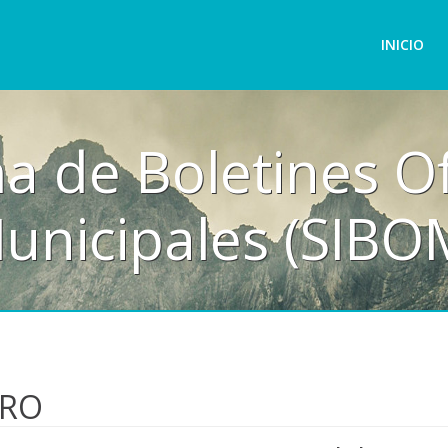
INICIO
a de Boletines Of
unicipales (SIBO
ERO