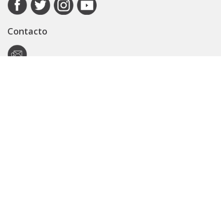
Contacto
Autoridad de Aplicación
Secretaría General
Subsecretaría Legal y Técnica
Guía Servicios
Portal de trámites
Expedientes
Seguridad Vial
ARBA