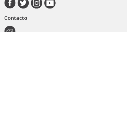
Contacto
Autoridad de Aplicación
Secretaría General
Subsecretaría Legal y Técnica
Guía Servicios
Portal de trámites
Expedientes
Seguridad Vial
ARBA