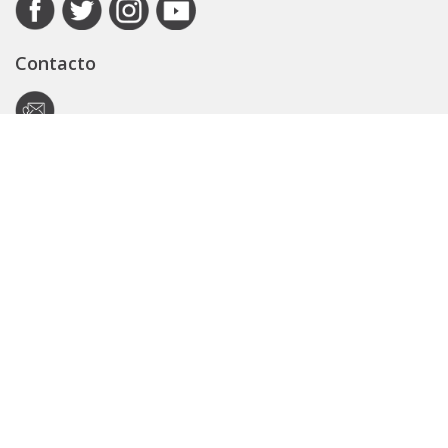
Contacto
Autoridad de Aplicación
Secretaría General
Subsecretaría Legal y Técnica
Guía Servicios
Portal de trámites
Expedientes
Seguridad Vial
ARBA