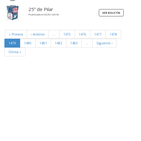
25º de Pilar
Publicado el 02/01/2018
« Primera
‹ Anterior
…
1475
1476
1477
1478
1479
1480
1481
1482
1483
…
Siguiente ›
Última »