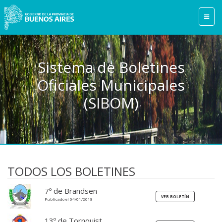
Sistema de Boletines
Oficiales Municipales
(SIBOM)
TODOS LOS BOLETINES
7º de Brandsen
Publicado el 04/01/2018
13º de Tornquist