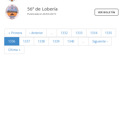
56º de Lobería
Publicado el 20/03/2019
« Primera
‹ Anterior
…
1332
1333
1334
1335
1336
1337
1338
1339
1340
…
Siguiente ›
Última »