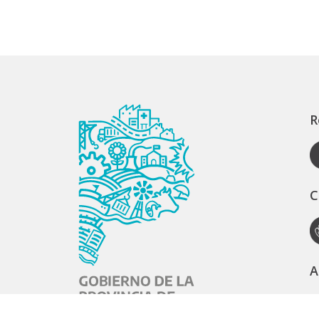
R
C
A
S