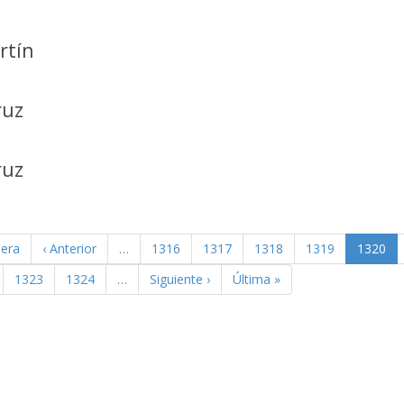
rtín
ruz
ruz
mera
‹ Anterior
…
1316
1317
1318
1319
1320
1323
1324
…
Siguiente ›
Última »