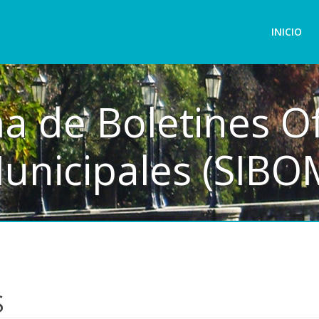
INICIO
a de Boletines Of
unicipales (SIBO
S