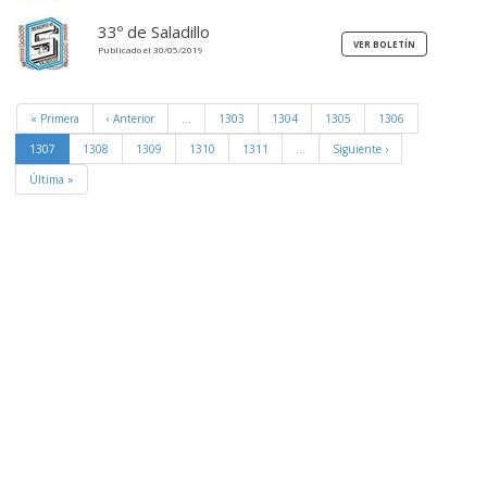
33º de Saladillo
Publicado el 30/05/2019
« Primera
‹ Anterior
…
1303
1304
1305
1306
1307
1308
1309
1310
1311
…
Siguiente ›
Última »