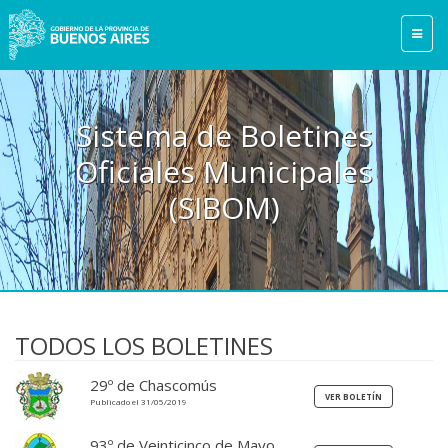
Sistema de Boletines
Oficiales Municipales
(SIBOM)
TODOS LOS BOLETINES
29º de Chascomús
Publicado el 31/05/2019
93º de Veinticinco de Mayo