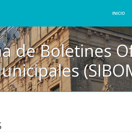
INICIO
a de Boletines Of
unicipales (SIBO
S