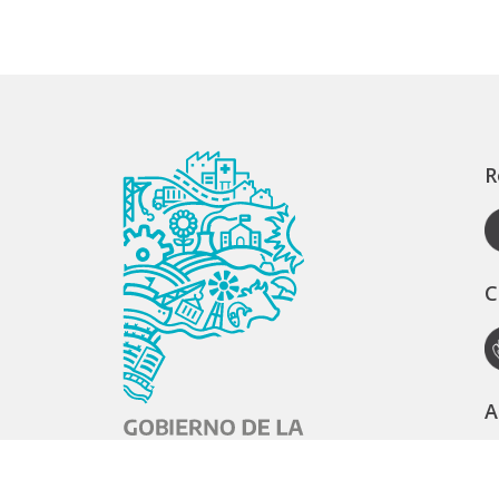
R
C
A
S