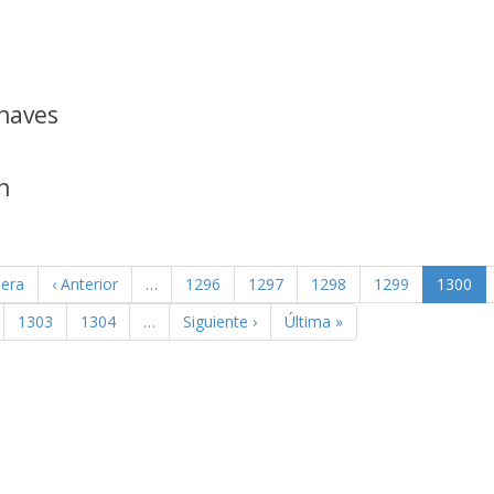
Chaves
n
mera
‹ Anterior
…
1296
1297
1298
1299
1300
1303
1304
…
Siguiente ›
Última »