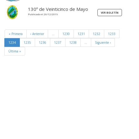
130º de Veinticinco de Mayo
Publicado el 26/12/2019
« Primera
‹ Anterior
…
1230
1231
1232
1233
1234
1235
1236
1237
1238
…
Siguiente ›
Última »