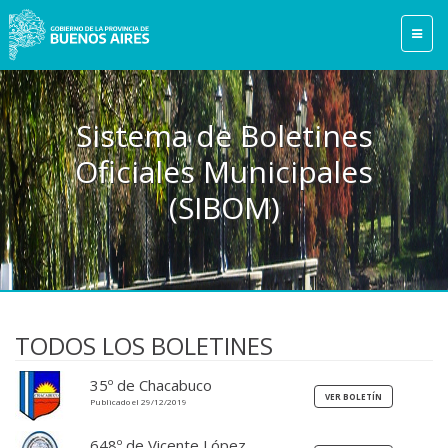
Sistema de Boletines
Oficiales Municipales
(SIBOM)
TODOS LOS BOLETINES
35º de Chacabuco
Publicado el 29/12/2019
648º de Vicente López