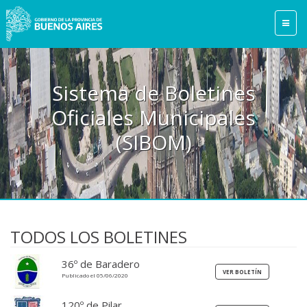
Sistema de Boletines
Oficiales Municipales
(SIBOM)
TODOS LOS BOLETINES
36º de Baradero
Publicado el 05/06/2020
120º de Pilar