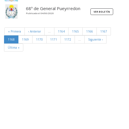
68º de General Pueyrredon
Publicado el 04/06/2020
« Primera
‹ Anterior
…
1164
1165
1166
1167
1168
1169
1170
1171
1172
…
Siguiente ›
Última »