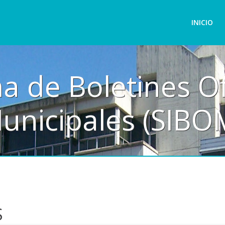
INICIO
a de Boletines Of
unicipales (SIBO
S