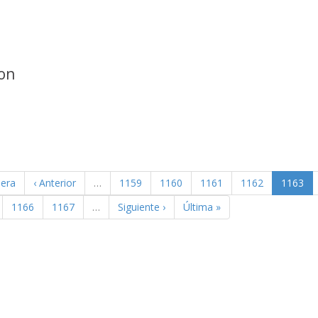
on
mera
‹ Anterior
…
1159
1160
1161
1162
1163
1166
1167
…
Siguiente ›
Última »