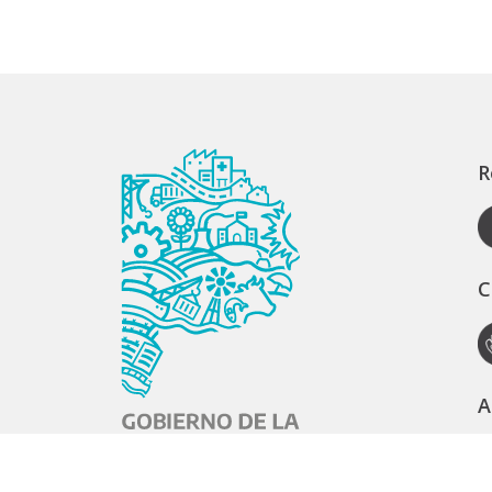
R
C
A
S