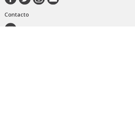
Contacto
Autoridad de Aplicación
Secretaría General
Subsecretaría Legal y Técnica
Guía Servicios
Portal de trámites
Expedientes
Seguridad Vial
ARBA
Boletín Oficial