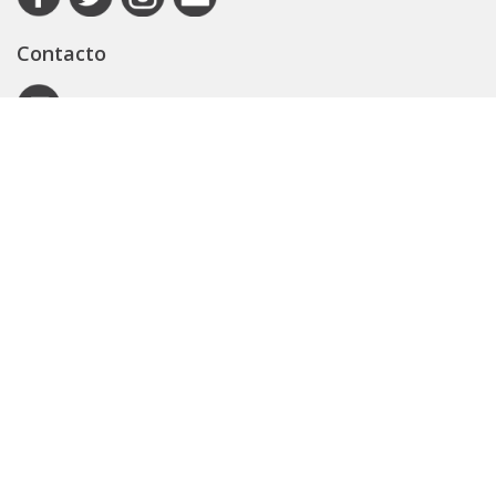
Contacto
Autoridad de Aplicación
Secretaría General
Subsecretaría Legal y Técnica
Guía Servicios
Portal de trámites
Expedientes
Seguridad Vial
ARBA
Boletín Oficial