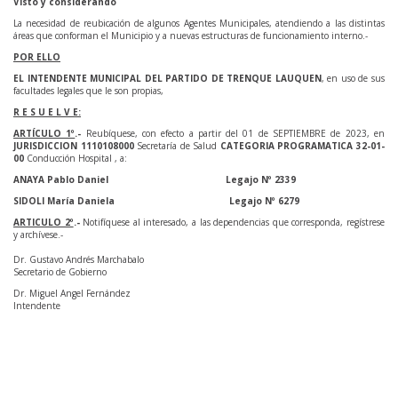
Visto y considerando
La necesidad de reubicación de algunos Agentes Municipales, atendiendo a las distintas
áreas que conforman el Municipio y a nuevas estructuras de funcionamiento interno.-
POR ELLO
EL INTENDENTE MUNICIPAL DEL PARTIDO DE TRENQUE LAUQUEN
, en uso de sus
facultades legales que le son propias,
R E S U E L V E:
ARTÍCULO 1º
.-
Reubíquese, con efecto a partir del 01 de SEPTIEMBRE de 2023, en
JURISDICCION 1110108000
Secretaría de Salud
CATEGORIA PROGRAMATICA
32-01-
00
Conducción Hospital , a:
ANAYA Pablo Daniel
Legajo Nº 2339
SIDOLI María Daniela Legajo Nº 6279
ARTICULO 2º
.-
Notifíquese al interesado, a las dependencias que corresponda, regístrese
y archívese.-
Dr. Gustavo Andrés Marchabalo
Secretario de Gobierno
Dr. Miguel Angel Fernández
Intendente