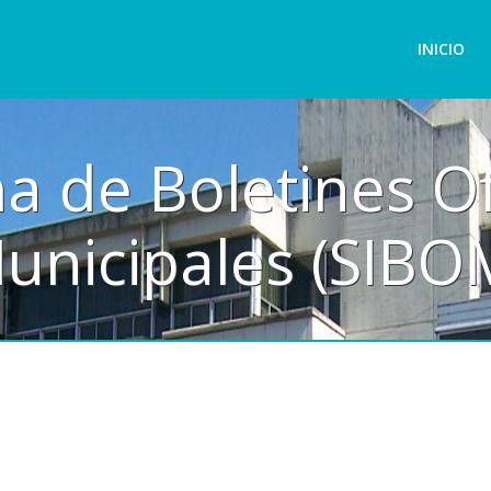
INICIO
a de Boletines Of
unicipales (SIBO