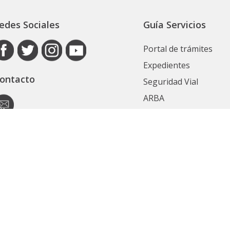
edes Sociales
Guía Servicios
Portal de trámites
Expedientes
ontacto
Seguridad Vial
ARBA
Boletín Oficial
Registro de las Perso
utoridad de Aplicación
Contrataciones
ecretaría General
Ver Todos
ubsecretaría Legal y Técnica
Políticas de privacidad