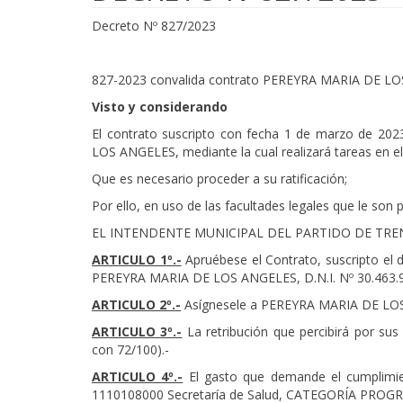
Decreto Nº 827/2023
827-2023 convalida contrato PEREYRA MARIA DE L
Visto y considerando
El contrato suscripto con fecha 1 de marzo de
LOS ANGELES, mediante la cual realizará tareas en el
Que es necesario proceder a su ratificación;
Por ello, en uso de las facultades legales que le son p
EL INTENDENTE MUNICIPAL DEL PARTIDO DE TR
ARTICULO 1º.-
Apruébese el Contrato, suscripto 
PEREYRA MARIA DE LOS ANGELES, D.N.I. Nº 30.463.9
ARTICULO 2º.-
Asígnesele a PEREYRA MARIA DE LOS 
ARTICULO 3º.-
La retribución que percibirá por sus
con 72/100).-
ARTICULO 4º.-
El gasto que demande el cumplimient
1110108000 Secretaría de Salud, CATEGORÍA PROGRAM