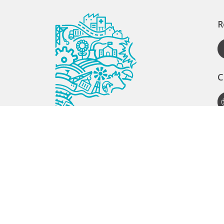
R
C
A
S
S