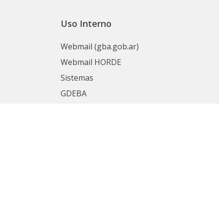
Uso Interno
Webmail (gba.gob.ar)
Webmail HORDE
Sistemas
GDEBA
Portal del Empleado
nas
Mesa de Ayuda
SIAPE