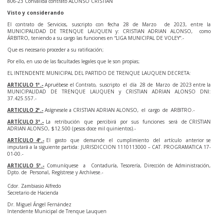
806-23 Convalida contrato ALONSO CRISTIAN
Visto y considerando
El contrato de Servicios, suscripto con fecha 28 de Marzo de 2023, entre la
MUNICIPALIDAD DE TRENQUE LAUQUEN y: CRISTIAN ADRIAN ALONSO, como
ÁRBITRO, teniendo a su cargo las funciones en “LIGA MUNICIPAL DE VOLEY”.-
Que es necesario proceder a su ratificación;
Por ello, en uso de las facultades legales que le son propias;
EL INTENDENTE MUNICIPAL DEL PARTIDO DE TRENQUE LAUQUEN DECRETA:
ARTICULO 1º.-
Apruébese el Contrato, suscripto el día 28 de Marzo de 2023 entre la
MUNICIPALIDAD DE TRENQUE LAUQUEN y CRISTIAN ADRIAN ALONSO DNI:
37.425.557.-
ARTICULO 2º.-
Asígnesele a CRISTIAN ADRIAN ALONSO, el cargo de ARBITRO.-
ARTÍCULO 3º.-
La retribución que percibirá por sus funciones será de CRISTIAN
ADRIAN ALONSO, $12.500 (pesos doce mil quinientos).-
ARTÍCULO 4º.-
El gasto que demande el cumplimiento del artículo anterior se
imputará a la siguiente partida: JURISDICCION 1110113000 – CAT. PROGRAMATICA 17-
01-00.-
ARTICULO 5º.-
Comuníquese a Contaduría, Tesorería, Dirección de Administración,
Dpto. de Personal, Regístrese y Archívese.-
Cdor. Zambiasio Alfredo
Secretario de Hacienda
Dr. Miguel Ángel Fernández
Intendente Municipal de Trenque Lauquen