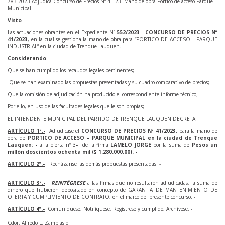
783-2023 Adjudica Concurso de Precios Nº 41-23- Mano de obra Pórtico de acceso Parque
Municipal
Visto
Las actuaciones obrantes en el Expediente Nº
552/2023
-
CONCURSO DE
PRECIOS
Nº
41/2023
, en la cual se gestiona la mano de obra para “PORTICO DE ACCESO – PARQUE
INDUSTRIAL” en la ciudad de Trenque Lauquen.-
Considerando
Que se han cumplido los recaudos legales pertinentes;
Que se han examinado las propuestas presentadas y su cuadro comparativo de precios;
Que la comisión de adjudicación ha producido el correspondiente informe técnico;
Por ello, en uso de las facultades legales que le son propias;
EL INTENDENTE MUNICIPAL DEL PARTIDO DE TRENQUE LAUQUEN DECRETA:
ARTÍCULO 1º.-
Adjudicase el
CONCURSO DE PRECIOS
Nº 41/2023,
para la mano de
obra de
PORTICO DE ACCESO – PARQUE MUNICIPAL en la ciudad de Trenque
Lauquen
;
-
a la oferta nº 3
-
de la firma
LAMELO
JORGE
por la suma de
Pesos un
millón doscientos ochenta mil ($ 1.280.000,00). -
ARTICULO 2º.-
Recházanse las demás propuestas presentadas. -
ARTICULO 3º.-
REINTÉGRESE
a las firmas que no resultaron adjudicadas, la suma de
dinero que hubieren depositado en concepto de GARANTIA DE MANTENIMIENTO DE
OFERTA Y CUMPLIMIENTO DE CONTRATO, en el marco del presente concurso. -
ARTÍCULO 4º.-
Comuníquese, Notifíquese, Regístrese y cumplido, Archívese. -
Cdor. Alfredo L. Zambiasio