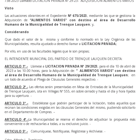
738-2023 Llamado LICITACION PRIVADA Nº 29-23- ADQUISICION ALIMENTOS VARIOS
Visto
Las actuaciones obrantes en el Expediente
Nº 675/2023
, mediante las que se gestiona la
Adquisición de
“ALIMENTOS VARIOS" con destino al área de Desarrollo
Humano de la Municipalidad de Trenque Lauquen
; y,
Considerando
Que dado el valor de la misma y conforme lo normado en la Ley Orgánica de las
Municipalidades, resulta ajustado a derecho llamar a
LICITACION PRIVADA;
Por ello, en uso de las facultades legales que le son propias;
EL INTENDENTE MUNICIPAL DEL PARTIDO DE TRENQUE LAUQUEN DECRETA:
ARTICULO 1º.-
Llámese a
LICITACION PRIVADA Nº 29/2023
, para el día 10 de abril de
2023 a las 10.00 horas, para la Adquisición de:
“ ALIMENTOS VARIOS" con destino
al área de Desarrollo Humano de la Municipalidad de Trenque Lauquen
; en
un todo de acuerdo al Pliego de Cláusulas Generales respectivo. -
ARTICULO 2º.-
Las ofertas serán presentadas en Mesa de Entradas de la Municipalidad
de Trenque Lauquen, sita en Villegas Nº 555, en sobre cerrado y hasta el día y hora fijados
para su apertura. -
ARTICULO 3º.-
Establécese que podrán participar de la licitación, todos aquellos que
reúnan las condiciones exigidas en las cláusulas Generales del mismo, pudiendo solicitarlo
en el Departamento de Compras. –
ARTICULO 4º.-
La Municipalidad se reserva el derecho de adjudicar la propuesta más
conveniente o de rechazarlas a todas, a su exclusivo juicio. -
ARTICULO 5º.-
Comuníquese, Notifíquese, Regístrese y Archívese. -