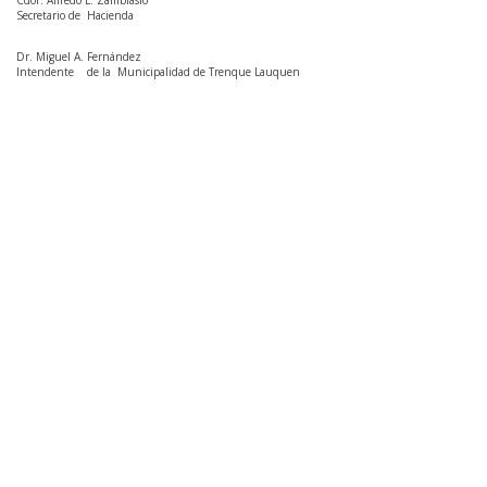
Cdor. Alfredo L. Zambiasio
Secretario de Hacienda
Dr. Miguel A. Fernández
Intendente de la Municipalidad de Trenque Lauquen