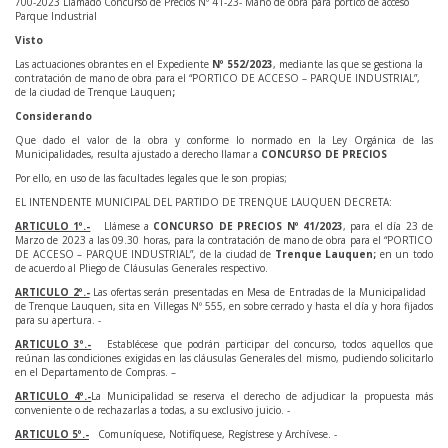
700-2023 Llamado Concurso de Precios Nº 41-23- Mano de obra para pórtico de acceso
Parque Industrial
Visto
Las actuaciones obrantes en el Expediente
Nº 552/2023
, mediante las que se gestiona la
contratación de mano de obra para el “PORTICO DE ACCESO – PARQUE INDUSTRIAL”,
de la ciudad de Trenque Lauquen
;
Considerando
Que dado el valor de la obra y conforme lo normado en la Ley Orgánica de las
Municipalidades, resulta ajustado a derecho llamar a
CONCURSO DE
PRECIOS
Por ello, en uso de las facultades legales que le son propias;
EL INTENDENTE MUNICIPAL DEL PARTIDO DE TRENQUE LAUQUEN DECRETA:
ARTICULO 1º.-
Llámese a
CONCURSO DE PRECIOS Nº 41/2023
, para el día 23 de
Marzo de 2023 a las 09.30 horas, para la contratación de mano de obra para el “PORTICO
DE ACCESO – PARQUE INDUSTRIAL”, de la ciudad de
Trenque Lauquen;
en un todo
de acuerdo al Pliego de Cláusulas Generales respectivo.
ARTICULO 2º.-
Las ofertas serán presentadas en Mesa de Entradas de la Municipalidad
de Trenque Lauquen, sita en Villegas Nº 555, en sobre cerrado y hasta el día y hora fijados
para su apertura. -
ARTICULO 3º.-
Establécese que podrán participar del concurso, todos aquellos que
reúnan las condiciones exigidas en las cláusulas Generales del mismo, pudiendo solicitarlo
en el Departamento de Compras. –
ARTICULO 4º.-
La Municipalidad se reserva el derecho de adjudicar la propuesta más
conveniente o de rechazarlas a todas, a su exclusivo juicio. -
ARTICULO 5º.-
Comuníquese, Notifíquese, Regístrese y Archívese. -