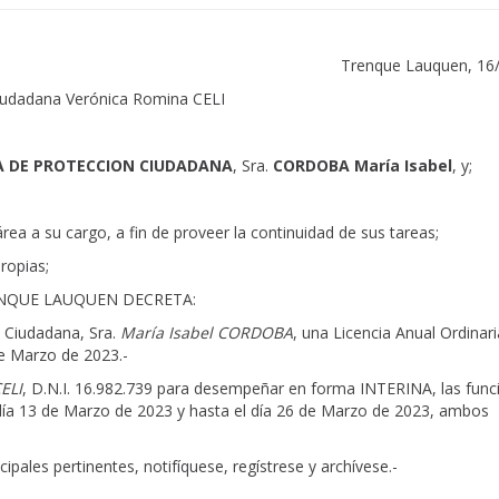
Trenque Lauquen, 16
Ciudadana Verónica Romina CELI
A DE PROTECCION CIUDADANA
, Sra.
CORDOBA María Isabel
, y;
área a su cargo, a fin de proveer la continuidad de sus tareas;
ropias;
ENQUE LAUQUEN DECRETA:
 Ciudadana, Sra.
María Isabel CORDOBA
, una Licencia Anual Ordinari
de Marzo de 2023.-
ELI
, D.N.I. 16.982.739 para desempeñar en forma INTERINA, las func
13 de Marzo de 2023 y hasta el día 26 de Marzo de 2023, ambos
ales pertinentes, notifíquese, regístrese y archívese.-