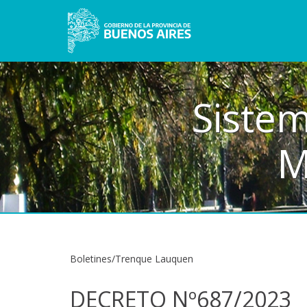
Sistem
M
Boletines/Trenque Lauquen
DECRETO Nº687/2023