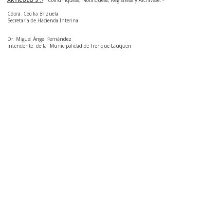
ARTICULO 5º.-
Comuníquese, Notifíquese, Regístrese y Archívese. -
Cdora. Cecilia Brizuela
Secretaria de Hacienda Interina
Dr. Miguel Ángel Fernández
Intendente de la Municipalidad de Trenque Lauquen