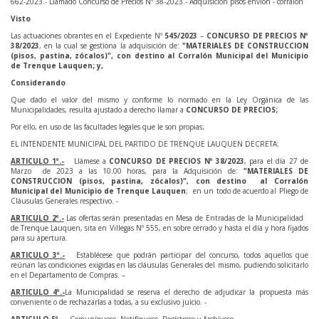
662-2023.- Llamado Concurso de Precios Nº 38-2023.- Adquisición pisos envión - corralón
Visto
Las actuaciones obrantes en el Expediente Nº
545/2023
–
CONCURSO DE PRECIOS
Nº
38/2023
, en la cual se gestiona la adquisición de:
"MATERIALES DE CONSTRUCCION
(pisos, pastina, zócalos)", con destino al Corralón Municipal del Municipio
de Trenque Lauquen; y,
Considerando
Que dado el valor del mismo y conforme lo normado en la Ley Orgánica de las
Municipalidades, resulta ajustado a derecho llamar a
CONCURSO DE PRECIOS;
Por ello, en uso de las facultades legales que le son propias;
EL INTENDENTE MUNICIPAL DEL PARTIDO DE TRENQUE LAUQUEN DECRETA:
ARTICULO 1º.-
Llámese a
CONCURSO DE PRECIOS Nº 38/2023
, para el día 27 de
Marzo de 2023 a las 10.00 horas, para la Adquisición de:
"MATERIALES DE
CONSTRUCCION (pisos, pastina, zócalos)", con destino al Corralón
Municipal del Municipio de Trenque Lauquen
; en un todo de acuerdo al Pliego de
Cláusulas Generales respectivo. -
ARTICULO 2º.-
Las ofertas serán presentadas en Mesa de Entradas de la Municipalidad
de Trenque Lauquen, sita en Villegas Nº 555, en sobre cerrado y hasta el día y hora fijados
para su apertura.
ARTICULO 3º.-
Establécese que podrán participar del concurso, todos aquellos que
reúnan las condiciones exigidas en las cláusulas Generales del mismo, pudiendo solicitarlo
en el Departamento de Compras. –
ARTICULO 4º.-
La Municipalidad se reserva el derecho de adjudicar la propuesta más
conveniente o de rechazarlas a todas, a su exclusivo juicio. -