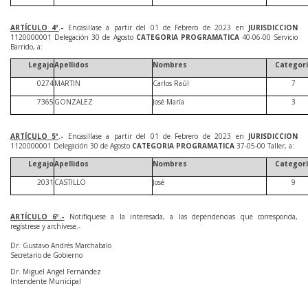
ARTÍCULO 4º
.-
Encasillase a partir del 01 de Febrero de 2023 en
JURISDICCION
1120000001 Delegación 30 de Agosto
CATEGORIA PROGRAMATICA
40-06-00 Servicio
Barrido, a:
Legajo
Apellidos
Nombres
Categor
0274
MARTIN
Carlos Raúl
7
7365
GONZALEZ
José María
3
ARTÍCULO 5º
.-
Encasillase a partir del 01 de Febrero de 2023 en
JURISDICCION
1120000001 Delegación 30 de Agosto
CATEGORIA PROGRAMATICA
37-05-00 Taller, a:
Legajo
Apellidos
Nombres
Categor
2031
CASTILLO
José
9
ARTÍCULO 6º.-
Notifíquese a la interesada, a las dependencias que corresponda,
regístrese y archívese.-
Dr. Gustavo Andrés Marchabalo
Secretario de Gobierno
Dr. Miguel Angel Fernández
Intendente Municipal