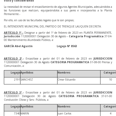
Visto y considerando
La necesidad de revisar el encasillamiento de algunos Agentes Municipales, adecuándolos a
las funciones que realizan, equiparándolos a sus pares e incorporarlos a la Planta
Permanente.-
Por ello, en uso de las facultades legales que le son propias;
EL INTENDENTE MUNICIPAL DEL PARTIDO DE TRENQUE LAUQUEN DECRETA:
ARTÍCULO 1º.-
Designar a partir del 1º de Febrero de 2023 en PLANTA PERMANENTE,
Jurisdicción
1120000001 Delegación 30 de Agosto –
Categoría Programática
37-04-
00 Mantenimiento Alumbrado Público, a:
GARCÍA Abel Agustín Legajo Nº 8563
ARTÍCULO 2º
.-
Encasillase a partir del 01 de Febrero de 2023 en
JURISDICCION
1120000001 Delegación 30 de Agosto
CATEGORIA PROGRAMATICA
01-08-00 Prensa y
Comunicación, a:
Legajo
Apellidos
Nombres
Categor
2191
SANCHEZ
Omar Eduardo
10
ARTÍCULO 3º
.-
Encasillase a partir del 01 de Febrero de 2023 en
JURISDICCION
1120000001 Delegación 30 de Agosto
CATEGORIA PROGRAMATICA
37-01-00
Conducción Obras y Serv. Públicos, a:
Legajo
Apellidos
Nombres
Categor
7340
MARIN
Juan Carlos
4