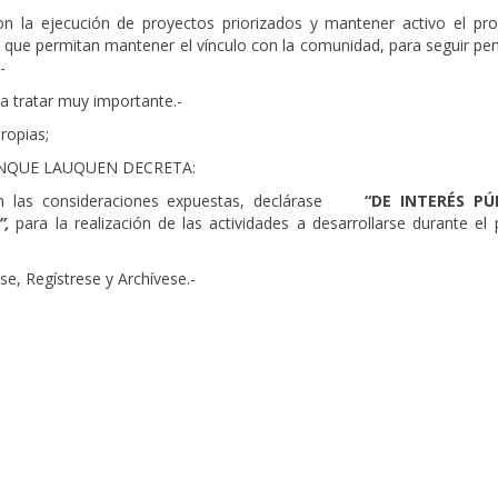
n la ejecución de proyectos priorizados y mantener activo el pr
des que permitan mantener el vínculo con la comunidad, para seguir p
-
a tratar muy importante.-
ropias;
ENQUE LAUQUEN DECRETA:
 las consideraciones expuestas, declárase
“DE INTERÉS PÚ
”,
para la realización de las actividades a desarrollarse durante el
quese, Publíquese, Regístrese y Archív
 Lauquen