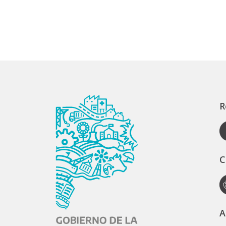
R
C
A