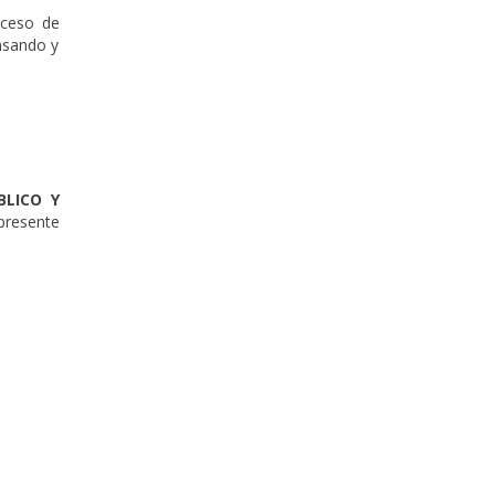
oceso de
ensando y
BLICO Y
 presente
ese.-