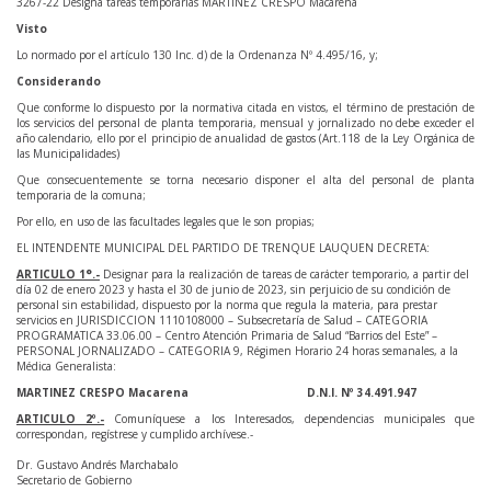
3267-22 Designa tareas temporarias MARTINEZ CRESPO Macarena
Visto
Lo normado por el artículo 130 Inc. d) de la Ordenanza Nº 4.495/16, y;
Considerando
Que conforme lo dispuesto por la normativa citada en vistos, el término de prestación de
los servicios del personal de planta temporaria, mensual y jornalizado no debe exceder el
año calendario, ello por el principio de anualidad de gastos (Art.118 de la Ley Orgánica de
las Municipalidades)
Que consecuentemente se torna necesario disponer el alta del personal de planta
temporaria de la comuna;
Por ello, en uso de las facultades legales que le son propias;
EL INTENDENTE MUNICIPAL DEL PARTIDO DE TRENQUE LAUQUEN DECRETA:
ARTICULO 1°.-
Designar para la realización de tareas de carácter temporario, a partir del
día 02 de enero 2023 y hasta el 30 de junio de 2023, sin perjuicio de su condición de
personal sin estabilidad, dispuesto por la norma que regula la materia, para prestar
servicios en JURISDICCION 1110108000 – Subsecretaría de Salud – CATEGORIA
PROGRAMATICA 33.06.00 – Centro Atención Primaria de Salud “Barrios del Este” –
PERSONAL JORNALIZADO – CATEGORIA 9, Régimen Horario 24 horas semanales, a la
Médica Generalista:
MARTINEZ CRESPO Macarena D.N.I. Nº 34.491.947
ARTICULO 2º.-
Comuníquese a los Interesados, dependencias municipales que
correspondan, regístrese y cumplido archívese.-
Dr. Gustavo Andrés Marchabalo
Secretario de Gobierno