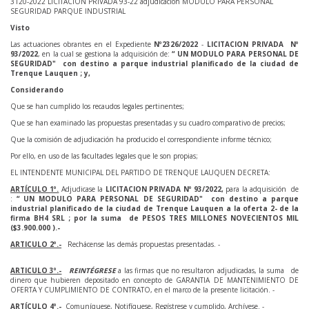
3120-2022 LICITACION PRIVADA 93-22 adjudicacion MODULO PARA PERSONAL
SEGURIDAD PARQUE INDUSTRIAL
Visto
Las actuaciones obrantes en el Expediente
Nº2326/2022
-
LICITACION PRIVADA
Nº
93/2022
, en la cual se gestiona la adquisición de:
“ UN MODULO PARA PERSONAL DE
SEGURIDAD" con destino a parque industrial planificado de la ciudad de
Trenque Lauquen ; y,
Considerando
Que se han cumplido los recaudos legales pertinentes;
Que se han examinado las propuestas presentadas y su cuadro comparativo de precios;
Que la comisión de adjudicación ha producido el correspondiente informe técnico;
Por ello, en uso de las facultades legales que le son propias;
EL INTENDENTE MUNICIPAL DEL PARTIDO DE TRENQUE LAUQUEN DECRETA:
ARTÍCULO 1º.
Adjudicase la
LICITACION PRIVADA Nº 93/2022,
para la adquisición de
:
“ UN MODULO PARA PERSONAL DE SEGURIDAD" con destino a parque
industrial planificado de la ciudad de Trenque Lauquen a la oferta 2- de la
firma BH4 SRL ; por la suma de PESOS TRES MILLONES NOVECIENTOS MIL
($3.900.000 ).-
ARTICULO 2º.-
Rechácense las demás propuestas presentadas. -
ARTICULO 3º.-
REINTÉGRESE
a las firmas que no resultaron adjudicadas, la suma de
dinero que hubieren depositado en concepto de GARANTIA DE MANTENIMIENTO DE
OFERTA Y CUMPLIMIENTO DE CONTRATO, en el marco de la presente licitación. -
ARTÍCULO 4º.-
Comuníquese, Notifíquese, Regístrese y cumplido, Archívese. -