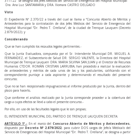
3111-22 Se designa dos Jefes Médicos del Servicio de Emergencia del Hospital Municipal
Dra. Ana Luz SANTAMARIA y DRA. Xiomara CASTRO DELGADO
Visto
El Expediente Nº 2.370/22 a través del cual se llama a “Concurso Abierto de Méritos y
Antecedentes para la contratación de dos Jefes Médicos del Servicio de Emergencia del
Hospital Municipal “Dr. Pedro T. Orellana”, de la ciudad de Trenque Lauquen (Decreto
2.879/2022); y
Considerando
Que se han cumplido los recaudos legales pertinentes.-
Que la Junta Evaluadora, compuesta por el Sr. Intendente Municipal DR. MIGUEL A.
FERNANDEZ, el Subsecretario de Salud DR. SERGIO VALENTE, la Directora del Hospital
Municipal de Trenque Lauquen DRA. MARIA SILVINA SAN JUAN y el Director de Recursos
Humanos CTDOR. ROMÁN CRISTIAN LARRUBIA; han procedido a realizar la evaluación
de antecedentes y méritos de cada unos de las y los postulantes, calificando con el
correspondiente puntaje a cada aspirante y determinando el resultado del presente
concurso;
Que no se han recepcionado impugnaciones al informe producido por la Junta, dentro del
plazo para hacerlo,
Que conforme el análisis realizado por la Junta corresponde proceder a la cobertura del
cargo a cuyos efectos se llevó a cabo el presente concurso.-
Por ello, en uso de las facultades legales que le son propias;
EL INTENDENTE MUNICIPAL DEL PARTIDO DE TRENQUE LAUQUEN DECRETA:
ARTÍCULO 1º.-
En el marco del
Concurso Abierto de Méritos y Antecedentes
,
dispuesto por
Decreto Nº 2.879/2022
, para cubrir DOS cargos de Jefe/a Médica/o del
Servicio de Emergencias del Hospital Municipal “Dr. Pedro T. Orellana”, se designa a partir