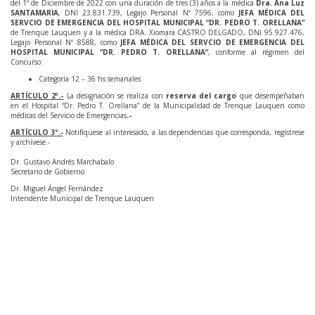
del 1º de Diciembre de 2022 con una duración de tres (3) años a la médica
Dra. Ana Luz
SANTAMARIA
, DNI 23.831.739, Legajo Personal Nº 7596, como
JEFA MÉDICA DEL
SERVCIO DE EMERGENCIA DEL HOSPITAL MUNICIPAL “DR. PEDRO T. ORELLANA”
de Trenque Lauquen y a la médica DRA. Xiomara CASTRO DELGADO, DNI 95.927.476,
Legajo Personal Nº 8588, como
JEFA MÉDICA DEL SERVCIO DE EMERGENCIA DEL
HOSPITAL MUNICIPAL “DR. PEDRO T. ORELLANA”
, conforme al régimen del
Concurso:
Categoría 12 – 36 hs semanales
ARTÍCULO 2º.-
La designación se realiza con
reserva del cargo
que desempeñaban
en el Hospital “Dr. Pedro T. Orellana” de la Municipalidad de Trenque Lauquen como
médicas del Servicio de Emergencias
.-
ARTÍCULO 3º.-
Notifíquese al interesado, a las dependencias que corresponda, regístrese
y archívese.-
Dr. Gustavo Andrés Marchabalo
Secretario de Gobierno
Dr. Miguel Ángel Fernández
Intendente Municipal de Trenque Lauquen